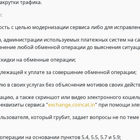
акрутки трафика.
:
ость с целью модернизации сервиса либо для исправлен
в, администрации используемых платежных систем на са
лнение любой обменной операции до выяснения ситуац
 скидки на обменные операции;
одлежащей к уплате за совершение обменной операции;
лю в своих услугах без объяснения мотивов своих дейст
мацию, а также скриншот или видео электронного коше
еквизиты сервиса "
exchange.coincat.in
" при помощи эле
ользователя, который грубит, задает вопросы не по те
ерации на основании пунктов 5.4, 5.5, 5.7 и 5.9;