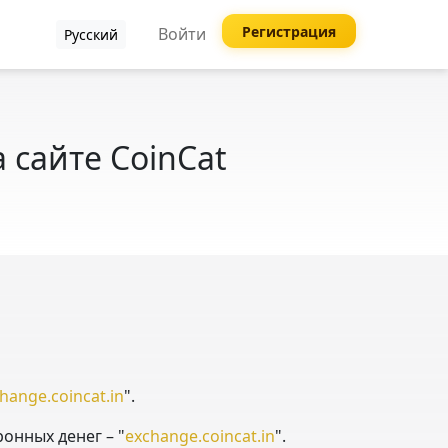
Регистрация
Войти
Русский
 сайте CoinCat
hange.coincat.in
".
онных денег – "
exchange.coincat.in
".