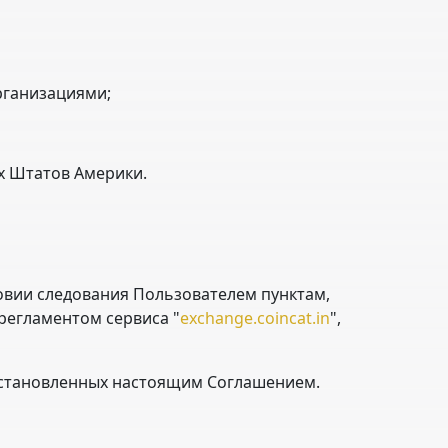
рганизациями;
х Штатов Америки.
ловии следования Пользователем пунктам,
регламентом сервиса "
exchange.coincat.in
",
 установленных настоящим Соглашением.